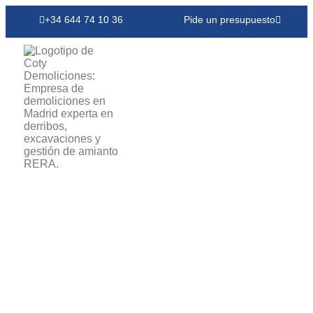
+34 644 74 10 36
Pide un presupuesto
Obras De
Demolición,
Excavación Y